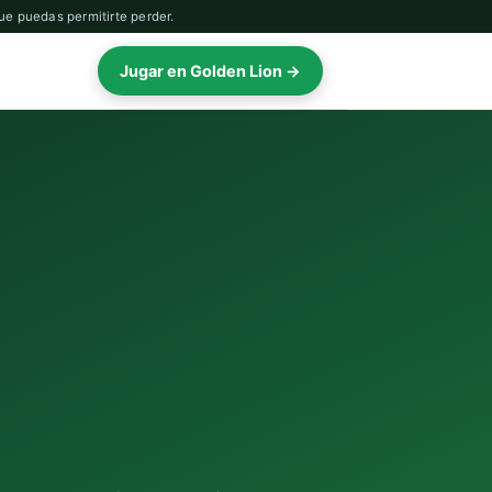
ue puedas permitirte perder.
Jugar en Golden Lion →