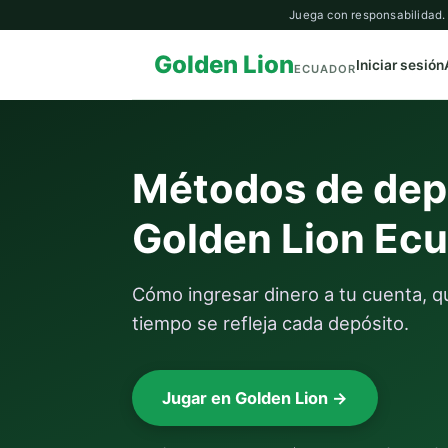
Juega con responsabilidad. 
Golden Lion
Iniciar sesión
ECUADOR
Métodos de dep
Golden Lion Ec
Cómo ingresar dinero a tu cuenta, q
tiempo se refleja cada depósito.
Jugar en Golden Lion →