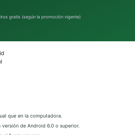
os gratis (según la promoción vigente)
id
l
igual que en la computadora.
 versión de Android 6.0 o superior.