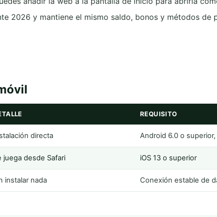
edes añadir la web a la pantalla de inicio para abrirla com
ante 2026 y mantiene el mismo saldo, bonos y métodos de pa
móvil
ETALLE
REQUISITO
stalación directa
Android 6.0 o superior
 juega desde Safari
iOS 13 o superior
n instalar nada
Conexión estable de da