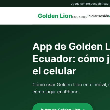
Juega con responsabilidad. 
Golden Lion
Iniciar sesión
ECUADOR
App de Golden L
Ecuador: cómo 
el celular
Cómo usar Golden Lion en el móvil, q
cómo jugar en iPhone.
Jugar en Golden Lion →