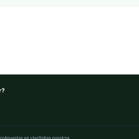
r?
iro
Apuestas en vivo
Sobre nosotros